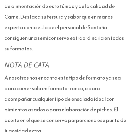
de alimentación de este túnido y de la calidad de
Carne. Destaca su tersura y sabor que en manos
experta como es la de el personal de Santoña
consiguen una semiconserve extraordinaria en todos
su formatos.
NOTA DE CATA
A nosotros nos encanta este tipo de formato ya sea
para comer solo en formato tronco, o para
acompañar cualquier tipo de ensalada ideal con
pimientos asados o para elaboración de pichos. El
aceite en el que se conserva porporciona ese punto de
jugosidad extra.