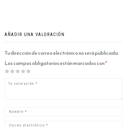
AÑADIR UNA VALORACIÓN
Tu dirección de correo electrónico no será publicada.
Los campos obligatorios están marcados con
*
1
2
3
4
5