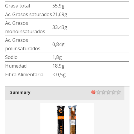
Grasa total
55,9g
Ac. Grasos saturados
21,69g
Ac. Grasos
33,43g
monoinsaturados
Ac. Grasos
0,84g
poliinsaturados
Sodio
1,8g
Humedad
18,9g
Fibra Alimentaria
< 0,5g
Summary