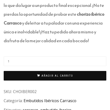
lo que da lugar a un producto final excepcional. ¡No te
pierdas la oportunidad de probar este
chorizo ibérico
Carrasco
y deleitar a tu paladar con una experiencia
única e inolvidable! ¡Haz tu pedido ahora mismo y
disfruta de la mejor calidad en cada bocado!
AÑADIR AL CARRITO
SKU:
CHOIBER002
Categoría:
Embutidos Ibéricos Carrasco
Etiquetas:
carrasco
,
embutido iberico