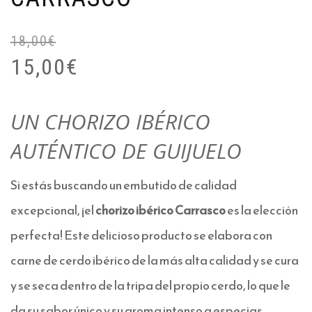
18,00
€
15,00
€
UN CHORIZO IBÉRICO
AUTÉNTICO DE GUIJUELO
Si estás buscando un embutido de calidad
excepcional, ¡el
chorizo ibérico Carrasco
es la elección
perfecta! Este delicioso producto se elabora con
carne de cerdo ibérico de la más alta calidad y se cura
y se seca dentro de la tripa del propio cerdo, lo que le
da su sabor único y su aroma intenso a especias