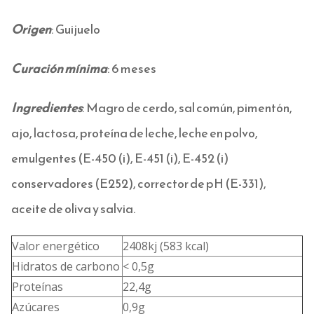
Origen
: Guijuelo
Curación mínima
: 6 meses
Ingredientes
: Magro de cerdo, sal común, pimentón,
ajo, lactosa, proteína de leche, leche en polvo,
emulgentes (E-450 (i), E-451 (i), E-452 (i)
conservadores (E252), corrector de pH (E-331),
aceite de oliva y salvia.
Valor energético
2408kj (583 kcal)
Hidratos de carbono
< 0,5g
Proteínas
22,4g
Azúcares
0,9g