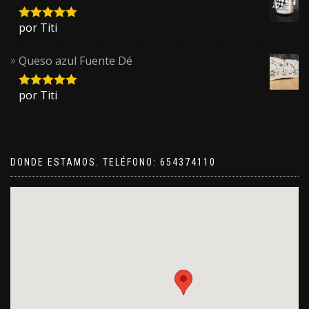
por Titi
5
sobre 5
Queso azul Fuente Dé
por Titi
5
sobre 5
DONDE ESTAMOS. TELÉFONO: 654374110