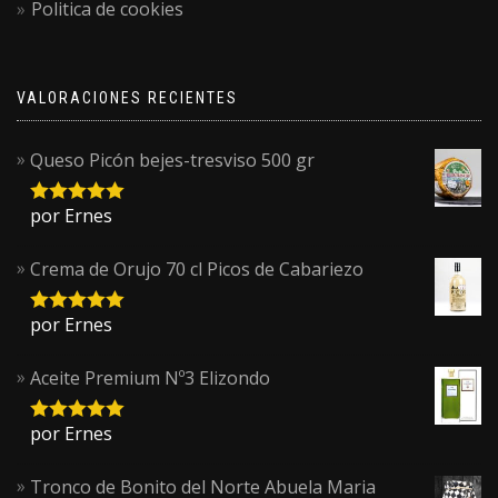
Politica de cookies
VALORACIONES RECIENTES
Queso Picón bejes-tresviso 500 gr
por Ernes
5
sobre 5
Crema de Orujo 70 cl Picos de Cabariezo
por Ernes
5
sobre 5
Aceite Premium Nº3 Elizondo
por Ernes
5
sobre 5
Tronco de Bonito del Norte Abuela Maria