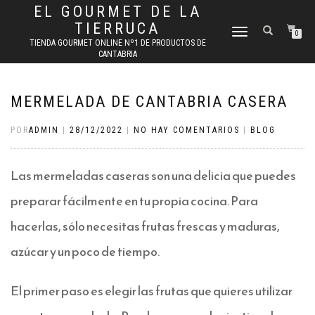
EL GOURMET DE LA
TIERRUCA
CAMBIAR
0
TIENDA GOURMET ONLINE Nº1 DE PRODUCTOS DE
NAVEGACIÓN
CANTABRIA
MERMELADA DE CANTABRIA CASERA
POR
ADMIN
|
28/12/2022
|
NO HAY COMENTARIOS
|
BLOG
Las mermeladas caseras son una delicia que puedes
preparar fácilmente en tu propia cocina. Para
hacerlas, sólo necesitas frutas frescas y maduras,
azúcar y un poco de tiempo.
El primer paso es elegir las frutas que quieres utilizar