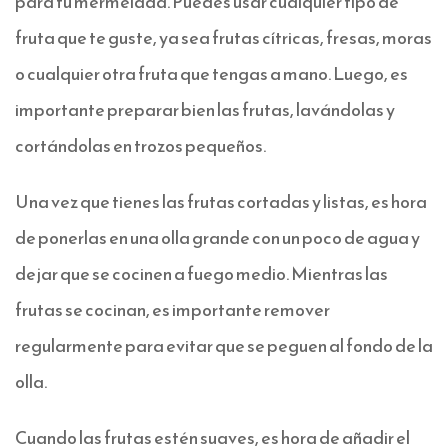
para tu mermelada. Puedes usar cualquier tipo de
fruta que te guste, ya sea frutas cítricas, fresas, moras
o cualquier otra fruta que tengas a mano. Luego, es
importante preparar bien las frutas, lavándolas y
cortándolas en trozos pequeños.
Una vez que tienes las frutas cortadas y listas, es hora
de ponerlas en una olla grande con un poco de agua y
dejar que se cocinen a fuego medio. Mientras las
frutas se cocinan, es importante remover
regularmente para evitar que se peguen al fondo de la
olla.
Cuando las frutas estén suaves, es hora de añadir el