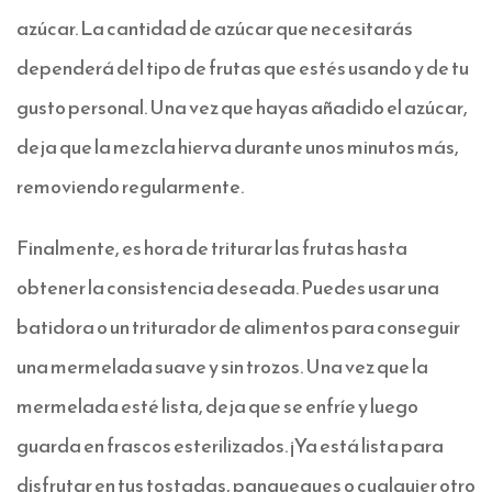
azúcar. La cantidad de azúcar que necesitarás
dependerá del tipo de frutas que estés usando y de tu
gusto personal. Una vez que hayas añadido el azúcar,
deja que la mezcla hierva durante unos minutos más,
removiendo regularmente.
Finalmente, es hora de triturar las frutas hasta
obtener la consistencia deseada. Puedes usar una
batidora o un triturador de alimentos para conseguir
una mermelada suave y sin trozos. Una vez que la
mermelada esté lista, deja que se enfríe y luego
guarda en frascos esterilizados. ¡Ya está lista para
disfrutar en tus tostadas, panqueques o cualquier otro